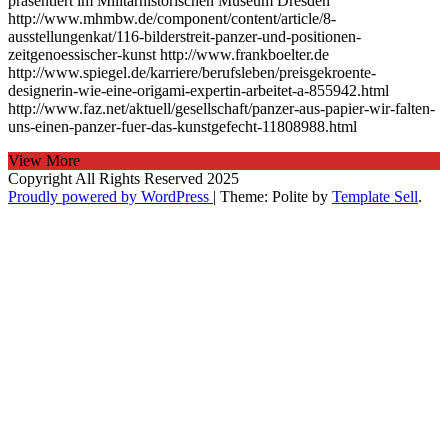
präsentiert im Militärhistorischen Museum Dresden
http://www.mhmbw.de/component/content/article/8-
ausstellungenkat/116-bilderstreit-panzer-und-positionen-
zeitgenoessischer-kunst http://www.frankboelter.de
http://www.spiegel.de/karriere/berufsleben/preisgekroente-
designerin-wie-eine-origami-expertin-arbeitet-a-855942.html
http://www.faz.net/aktuell/gesellschaft/panzer-aus-papier-wir-falten-
uns-einen-panzer-fuer-das-kunstgefecht-11808988.html
View More
Copyright All Rights Reserved 2025
Proudly powered by WordPress
|
Theme: Polite by
Template Sell
.