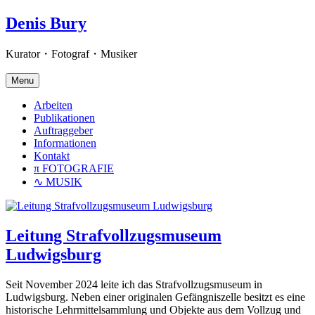
Skip
Denis Bury
to
content
Kurator・Fotograf・Musiker
Menu
Arbeiten
Publikationen
Auftraggeber
Informationen
Kontakt
π FOTOGRAFIE
∿ MUSIK
Leitung Strafvollzugsmuseum
Ludwigsburg
Seit November 2024 leite ich das Strafvollzugsmuseum in
Ludwigsburg. Neben einer originalen Gefängniszelle besitzt es eine
historische Lehrmittelsammlung und Objekte aus dem Vollzug und